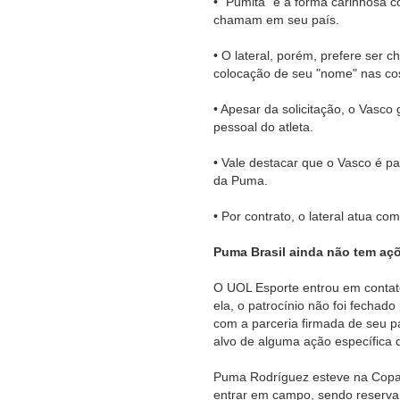
• "Pumita" é a forma carinhosa 
chamam em seu país.
• O lateral, porém, prefere ser 
colocação de seu "nome" nas co
• Apesar da solicitação, o Vasco
pessoal do atleta.
• Vale destacar que o Vasco é p
da Puma.
• Por contrato, o lateral atua c
Puma Brasil ainda não tem açõ
O UOL Esporte entrou em contat
ela, o patrocínio não foi fechado 
com a parceria firmada de seu p
alvo de alguma ação específica 
Puma Rodríguez esteve na Copa
entrar em campo, sendo reserva 