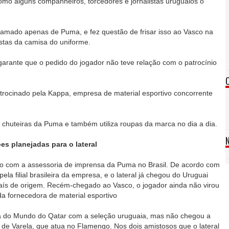
como alguns companheiros, torcedores e jornalistas uruguaios o
chamado apenas de Puma, e fez questão de frisar isso ao Vasco na
stas da camisa do uniforme.
 garante que o pedido do jogador não teve relação com o patrocínio
atrocinado pela Kappa, empresa de material esportivo concorrente
om chuteiras da Puma e também utiliza roupas da marca no dia a dia.
es planejadas para o lateral
o com a assessoria de imprensa da Puma no Brasil. De acordo com
pela filial brasileira da empresa, e o lateral já chegou do Uruguai
aís de origem. Recém-chegado ao Vasco, o jogador ainda não virou
da fornecedora de material esportivo
 do Mundo do Qatar com a seleção uruguaia, mas não chegou a
de Varela, que atua no Flamengo. Nos dois amistosos que o lateral