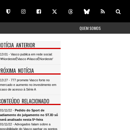
QUEM SOMOS
NOTÍCIA ANTERIOR
13:01 - Vasco publica em rede social:
'#NordesteÉVasco #VascoÉNordeste'
PRÓXIMA NOTÍCIA
13:27 - 777 promete Vasco forte no
mercado e aumento no investimento em
caso de acesso à Série A
CONTEÚDO RELACIONADO
01/11/22 -
Pedido do Sport de
adiamento do julgamento no STJD só
será analisado nesta 5ª-feira
01/11/22 - Advogados falam sobre a
possibilidade do Vasco ganhar os pontos