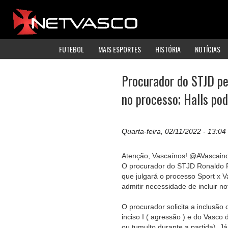
FUTEBOL
MAIS ESPORTES
HISTÓRIA
NOTÍCIAS
Procurador do STJD p
no processo; Halls po
Quarta-feira, 02/11/2022 - 13:04
Atenção, Vascaínos! @AVascain
O procurador do STJD Ronaldo P
que julgará o processo Sport x 
admitir necessidade de incluir n
O procurador solicita a inclusão
inciso I ( agressão ) e do Vasco 
ou tumulto durante a partida). J