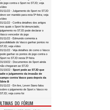
do jogo contra o Sport no STJD; veja
vídeo
01/11/22 - Julgamento do Sport no STJD
deve ser mantido para esta 5ª-feira; veja
vídeo
01/11/22 - Confira detalhes dos artigos
nos quais o Sport foi denunciado;
julgamento no STJD pode declarar o
Vasco vencedor do jogo
01/11/22 - Edmundo comenta a
possibilidade do Vasco ganhar pontos no
STJD; veja vídeo
01/11/22 - Veja detalhes de como o Vasco
pode ganhar os pontos do jogo contra o
Sport no STJD nesta 5ª-feira
31/10/22 - Documentos do Sport ainda
não chegaram ao STJD
31/10/22 -
Sport pede ao STJD que
adie o julgamento da invasão de
campo contra Vasco para depois da
Série B
01/11/22 - Em live, Leven Siano falou
sobre o julgamento de Sport x Vasco no
STJD; veja como foi
ÚLTIMAS DO FÓRUM