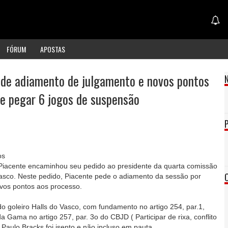
FÓRUM
APOSTAS
ede adiamento de julgamento e novos pontos
de pegar 6 jogos de suspensão
os
iacente encaminhou seu pedido ao presidente da quarta comissão
Vasco. Neste pedido, Piacente pede o adiamento da sessão por
ovos pontos aos processo.
 do goleiro Halls do Vasco, com fundamento no artigo 254, par.1,
da Gama no artigo 257, par. 3o do CBJD ( Participar de rixa, conflito
á Paulo Bracks foi isento e não incluso em pauta