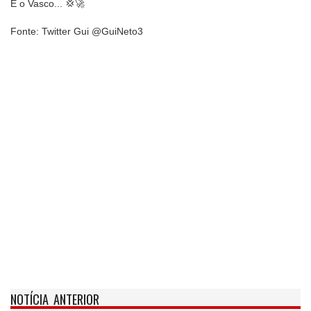
É o Vasco... 💢🚀
Fonte: Twitter Gui @GuiNeto3
NOTÍCIA ANTERIOR