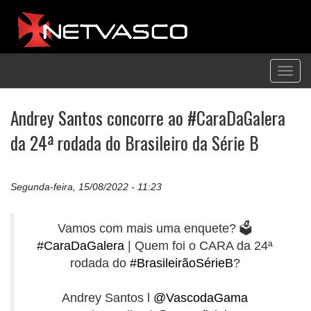
Toggl
navig
Andrey Santos concorre ao #CaraDaGalera
da 24ª rodada do Brasileiro da Série B
Segunda-feira, 15/08/2022 - 11:23
Vamos com mais uma enquete? 🗳️
#CaraDaGalera
| Quem foi o CARA da 24ª
rodada do
#BrasileirãoSérieB
?
Andrey Santos l
@VascodaGama