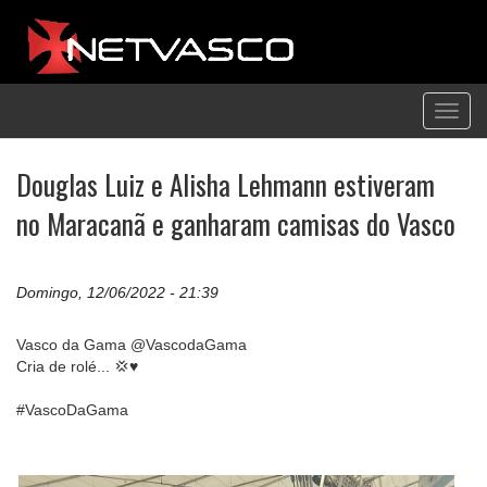
Toggl
navig
Douglas Luiz e Alisha Lehmann estiveram
no Maracanã e ganharam camisas do Vasco
Domingo, 12/06/2022 - 21:39
Vasco da Gama @VascodaGama
Cria de rolé... 💢♥️
#VascoDaGama