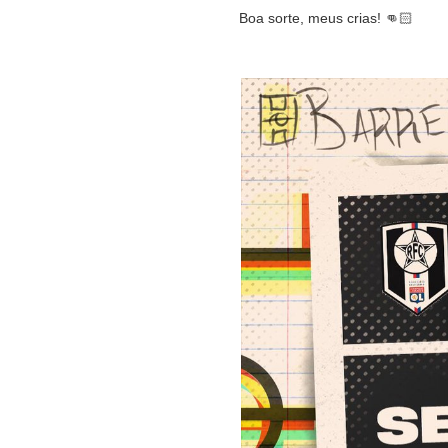
Boa sorte, meus crias! 👊🏻