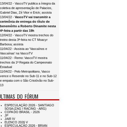
13/04/22 - VascoTV publica a íntegra da
coletiva de apresentação de Palacios,
Gabriel Dias, Zé Vitor e Erick; assista
13/04/22 -
VascoTV vai transmitir a
cerimônia de entrega do título de
benemérito a Roberto Dinamite nesta
4ª-feira a partir das 19h
12/04/22 - VascoTV mostra trechos do
treino desta 3ª-feira no CT Moacyr
Barbosa; assista
11/04/22 - Assista ao 'Vascaínos e
Vascaínas' na VascoTV
11/04/22 - Remo: VascoTV mostra
trechos da 1ª Regata do Campeonato
Estadual
11/04/22 - Pelo Metropolitano, Vasco
vence o Resende no Sub-11 e no Sub-12
e empata com o São Cristóvão no Sub-
13
ÚLTIMAS DO FÓRUM