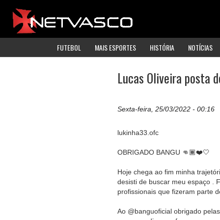
FUTEBOL
MAIS ESPORTES
HISTÓRIA
NOTÍCIAS
Lucas Oliveira posta 
Sexta-feira, 25/03/2022 - 00:16
lukinha33.ofc
OBRIGADO BANGU 👊🏾❤️🤍
Hoje chega ao fim minha trajetóri
desisti de buscar meu espaço . 
profissionais que fizeram parte d
Ao @banguoficial obrigado pelas