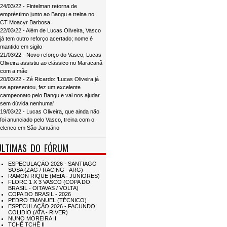
24/03/22 - Fintelman retorna de
empréstimo junto ao Bangu e treina no
CT Moacyr Barbosa
22/03/22 - Além de Lucas Oliveira, Vasco
já tem outro reforço acertado; nome é
mantido em sigilo
21/03/22 - Novo reforço do Vasco, Lucas
Oliveira assistiu ao clássico no Maracanã
com a mãe
20/03/22 - Zé Ricardo: 'Lucas Oliveira já
se apresentou, fez um excelente
campeonato pelo Bangu e vai nos ajudar
sem dúvida nenhuma'
19/03/22 - Lucas Oliveira, que ainda não
foi anunciado pelo Vasco, treina com o
elenco em São Januário
ÚLTIMAS DO FÓRUM