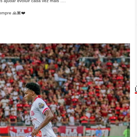
 ajudar evoluir cada vez mais ….
empre 🙏🏾❤️