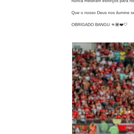
nunca mediram esforços para nos
Que o nosso Deus nos ilumine s
OBRIGADO BANGU 👊🏾❤️🤍