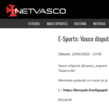
FUTEBOL
MAIS ESPORTES
HISTÓRIA
NOTÍCIAS
E-Sports: Vasco disput
Sábado, 22/01/2022 - 13:55
Vasco eSports @vasco_esports
Taaarrrrde!
Almirante pulando no miolo já já.
👉
https://booyah.live/ligagwl
#GoALM