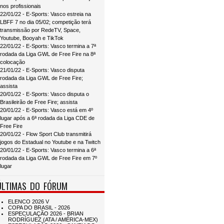
nos profissionais
22/01/22 - E-Sports: Vasco estreia na
LBFF 7 no dia 05/02; competição terá
transmissão por RedeTV, Space,
Youtube, Booyah e TikTok
22/01/22 - E-Sports: Vasco termina a 7ª
rodada da Liga GWL de Free Fire na 8ª
colocação
21/01/22 - E-Sports: Vasco disputa
rodada da Liga GWL de Free Fire;
assista
20/01/22 - E-Sports: Vasco disputa o
Brasileirão de Free Fire; assista
20/01/22 - E-Sports: Vasco está em 4º
lugar após a 6ª rodada da Liga CDE de
Free Fire
20/01/22 - Flow Sport Club transmitirá
jogos do Estadual no Youtube e na Twitch
20/01/22 - E-Sports: Vasco termina a 6ª
rodada da Liga GWL de Free Fire em 7º
lugar
ÚLTIMAS DO FÓRUM