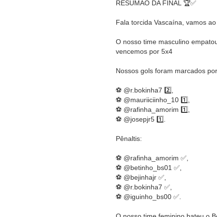
RESUMÃO DA FINAL 🏆✅
Fala torcida Vascaína, vamos ao
O nosso time masculino empatou
vencemos por 5x4
Nossos gols foram marcados por
⚽ @r.bokinha7 2️⃣,
⚽ @mauriiciinho_10 1️⃣,
⚽ @rafinha_amorim 1️⃣,
⚽ @josepjr5 1️⃣.
Pênaltis:
⚽ @rafinha_amorim ✅,
⚽ @betinho_bs01 ✅,
⚽ @bejinhajr ✅,
⚽ @r.bokinha7 ✅,
⚽ @iguinho_bs00 ✅.
O nosso time feminino bateu o Bo