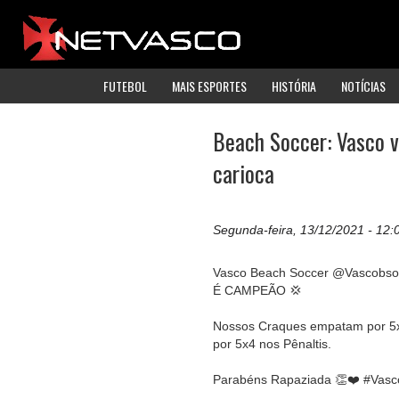
FUTEBOL
MAIS ESPORTES
HISTÓRIA
NOTÍCIAS
Beach Soccer: Vasco v
carioca
Segunda-feira, 13/12/2021 - 12:
Vasco Beach Soccer @Vascobso
É CAMPEÃO 💢
Nossos Craques empatam por 5x
por 5x4 nos Pênaltis.
Parabéns Rapaziada 👏❤️ #Va