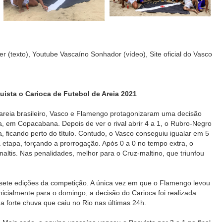
r (texto), Youtube Vascaíno Sonhador (vídeo), Site oficial do Vasco
ista o Carioca de Futebol de Areia 2021
 areia brasileiro, Vasco e Flamengo protagonizaram uma decisão
, em Copacabana. Depois de ver o rival abrir 4 a 1, o Rubro-Negro
 ficando perto do título. Contudo, o Vasco conseguiu igualar em 5
ra etapa, forçando a prorrogação. Após 0 a 0 no tempo extra, o
naltis. Nas penalidades, melhor para o Cruz-maltino, que triunfou
m sete edições da competição. A única vez em que o Flamengo levou
nicialmente para o domingo, a decisão do Carioca foi realizada
a forte chuva que caiu no Rio nas últimas 24h.