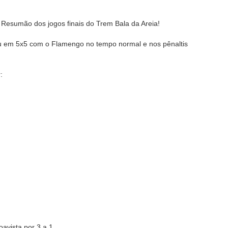
 Resumão dos jogos finais do Trem Bala da Areia!
 em 5x5 com o Flamengo no tempo normal e nos pênaltis
:
avista por 3 a 1.