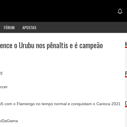
FÓRUM
APOSTAS
ence o Urubu nos pênaltis e é campeão
01
ccer
5 com o Flamengo no tempo normal e conquistam o Carioca 2021
scoDaGama