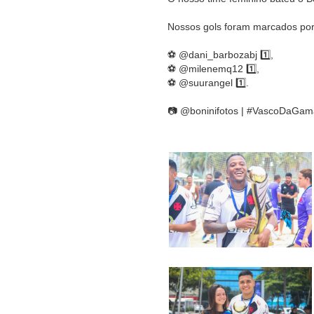
Nossos gols foram marcados por
⚽ @dani_barbozabj 1️⃣,
⚽ @milenemq12 1️⃣,
⚽ @suurangel 1️⃣.
📷 @boninifotos | #VascoDaGam