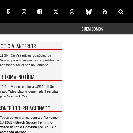
QUEM SOMOS
NOTÍCIA ANTERIOR
11:30 - Confira relatos de sócios do
Vasco que afirmam ter sido impedidos de
acessar a social de São Januário
PRÓXIMA NOTÍCIA
12:41 - Vasco receberá US$ 1 milhão
caso Talles Magno jogue mais 3 partidas
pelo New York City
CONTEÚDO RELACIONADO
Todos os confrontos contra o Flamengo
13/12/21 -
Beach Soccer Feminino:
Vasco vence o Boavista por 3 a 1 e é
campeão carioca