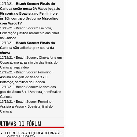
12/12/21 -
Beach Soccer: Finais do
Carioca serão nesta 2ª; Vasco joga às
9h contra o Boavista no Feminino e
às 10h contra o Urubu no Masculino
com VascoTV
13/12/21 - Beach Soccer: Em nota,
Federação justifica adiamento das finais
do Carioca
12/12/21 -
Beach Soccer: Finais do
Carioca são adiadas por causa da
chuva
12/12/21 - Beach Soccer: Chuva forte em
Copacabana atrasa início das finais do
Carioca; veja vídeo
12/12/21 - Beach Soccer Feminino:
Assista aos gols de Vasco 3 x 0
Botafogo, semifinal do Carioca
12/12/21 - Beach Soccer: Assista aos
gols de Vasco 6 x 1 America, semifinal do
Carioca
13/12/21 - Beach Soccer Feminino:
Assista a Vasco x Boavista, final do
Carioca
ÚLTIMAS DO FÓRUM