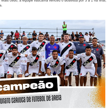
Mais cedo, a equipe vascaína venceu o Boavista por 3 a 1 na final,
a.