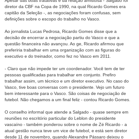
Apesar das boas tratativas e da relação amistosa - Salgado foi
diretor da CBF na Copa de 1990, na qual Ricardo Gomes era
capitão da Seleção -, as negociações foram confusas, sem
definições sobre o escopo do trabalho no Vasco.
Ao jornalista Lucas Pedrosa, Ricardo Gomes disse que a
decisão de encerrar a negociação partiu do Vasco e que a
questão financeira não avançou. Ao ge, Ricardo afirmou que
preferiria trabalhar em uma organização com as figuras do
executivo e do treinador, como fez no Vasco em 2011.
- Claro que não impede ter um coordenador. Você tem de ter
pessoas qualificadas para trabalhar em conjunto. Prefiro
trabalhar assim, um técnico e um diretor executivo. No caso do
Vasco, tive boas conversas com o presidente. Vejo um futuro
bem interessante para o Vasco. São coisas de negociação de
futebol. Não chegamos a um final feliz - contou Ricardo Gomes.
O conselho informal que atende a Salgado - quase sempre em
reuniões no escritório particular do Leblon do presidente
vascaíno - também ponderou sobre o nome de Zé Ricardo - a
atual gestão nunca teve um vice de futebol, e está sem diretor
desde 11 de novembro, quando Alexandre Pássaro deixou o