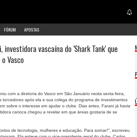
FÓRUM
APOSTAS
 investidora vascaína do 'Shark Tank' que
 o Vasco
uniu com a diretoria do Vasco em São Januário nesta sexta-feira,
s torcedores após ela e sua colega do programa de investimentos
em sobre o interesse em ajudar o clube. Dias antes, Farani já havia
estidora carioca chegou a revelar em que áreas gostaria de se
pontos de tecnologia, mulheres e educação. Para somar!", escreveu
stagram. Ela esteve com o vice-presidente geral do clube, Carlos