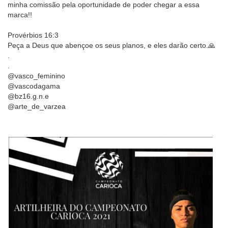
minha comissão pela oportunidade de poder chegar a essa
marca!!
Provérbios 16:3
Peça a Deus que abençoe os seus planos, e eles darão certo.🙏
.
.
@vasco_feminino
@vascodagama
@bz16.g.n.e
@arte_de_varzea