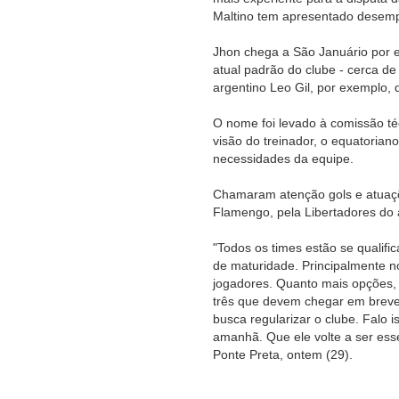
Maltino tem apresentado desem
Jhon chega a São Januário por e
atual padrão do clube - cerca d
argentino Leo Gil, por exemplo,
O nome foi levado à comissão té
visão do treinador, o equatorian
necessidades da equipe.
Chamaram atenção gols e atuaçõ
Flamengo, pela Libertadores do 
"Todos os times estão se qualifi
de maturidade. Principalmente n
jogadores. Quanto mais opções, 
três que devem chegar em breve
busca regularizar o clube. Falo
amanhã. Que ele volte a ser esse 
Ponte Preta, ontem (29).