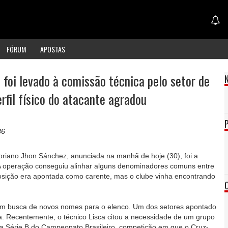
FÓRUM
APOSTAS
foi levado à comissão técnica pelo setor de
rfil físico do atacante agradou
36
oriano Jhon Sánchez, anunciada na manhã de hoje (30), foi a
 A operação conseguiu alinhar alguns denominadores comuns entre
 posição era apontada como carente, mas o clube vinha encontrando
.
 em busca de novos nomes para o elenco. Um dos setores apontado
. Recentemente, o técnico Lisca citou a necessidade de um grupo
da Série B do Campeonato Brasileiro, competição em que o Cruz-