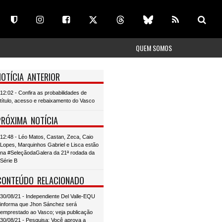
QUEM SOMOS
NOTÍCIA ANTERIOR
12:02 - Confira as probabilidades de
título, acesso e rebaixamento do Vasco
PRÓXIMA NOTÍCIA
12:48 - Léo Matos, Castan, Zeca, Caio
Lopes, Marquinhos Gabriel e Lisca estão
na #SeleçãodaGalera da 21ª rodada da
Série B
CONTEÚDO RELACIONADO
30/08/21 - Independiente Del Valle-EQU
informa que Jhon Sánchez será
emprestado ao Vasco; veja publicação
30/08/21 - Pesquisa: Você aprova a