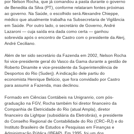
por Nelson Rocha, que já comandou a pasta durante o governo
de Benedita da Silva (PT), conforme relataram fontes próximas
ao governo. Na Saúde, o escolhido será Alexandre Chieppe,
médico que atualmente trabalha na Subsecretaria de Vigilância
em Saúde. Por outro lado, o secretário de Governo, André
Lazaroni — cuja saída era dada como certa — ganhou
sobrevida após o encontro de Castro com o presidente da Alerj,
André Ceciliano.
Além de ter sido secretário da Fazenda em 2002, Nelson Rocha
foi vice-presidente geral do Vasco da Gama durante a gestão de
Roberto Dinamite e vice-presidente da Superintendência de
Desportos do Rio (Suderj). A indicação dele partiu do
economista Henrique Belúcio, que fora convidado por Castro
para assumir a Fazenda, mas declinou.
Formado em Ciências Contábeis na Unigranrio, com pós-
graduação na FGV, Rocha também foi diretor financeiro da
Companhia de Eletricidade do Rio (atual Ampla), diretor
financeiro da Lightpar (subsidiária da Eletrobrás), e presidente
do Conselho Regional de Contabilidade do Rio (CRC–RJ) e do
Instituto Brasileiro de Estudos e Pesquisas em Finanças e
Administração Pública (IBFAP). Em 1995, foi um dos