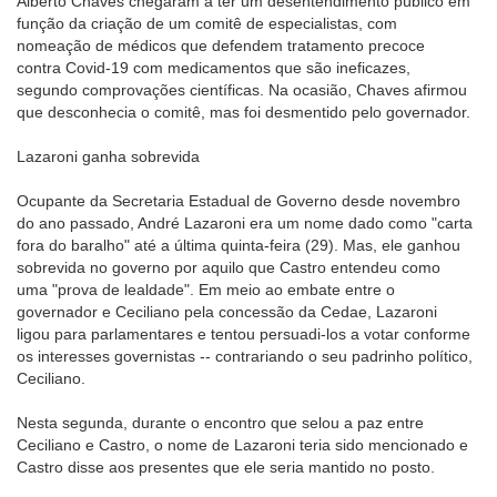
Alberto Chaves chegaram a ter um desentendimento público em
função da criação de um comitê de especialistas, com
nomeação de médicos que defendem tratamento precoce
contra Covid-19 com medicamentos que são ineficazes,
segundo comprovações científicas. Na ocasião, Chaves afirmou
que desconhecia o comitê, mas foi desmentido pelo governador.
Lazaroni ganha sobrevida
Ocupante da Secretaria Estadual de Governo desde novembro
do ano passado, André Lazaroni era um nome dado como "carta
fora do baralho" até a última quinta-feira (29). Mas, ele ganhou
sobrevida no governo por aquilo que Castro entendeu como
uma "prova de lealdade". Em meio ao embate entre o
governador e Ceciliano pela concessão da Cedae, Lazaroni
ligou para parlamentares e tentou persuadi-los a votar conforme
os interesses governistas -- contrariando o seu padrinho político,
Ceciliano.
Nesta segunda, durante o encontro que selou a paz entre
Ceciliano e Castro, o nome de Lazaroni teria sido mencionado e
Castro disse aos presentes que ele seria mantido no posto.