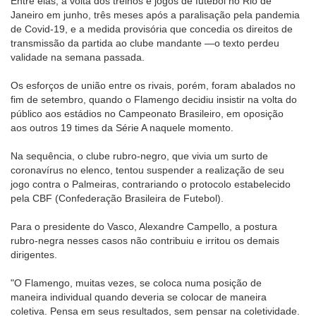
Entre elas, a volta dos treinos e jogos de futebol no Rio de
Janeiro em junho, três meses após a paralisação pela pandemia
de Covid-19, e a medida provisória que concedia os direitos de
transmissão da partida ao clube mandante —o texto perdeu
validade na semana passada.
Os esforços de união entre os rivais, porém, foram abalados no
fim de setembro, quando o Flamengo decidiu insistir na volta do
público aos estádios no Campeonato Brasileiro, em oposição
aos outros 19 times da Série A naquele momento.
Na sequência, o clube rubro-negro, que vivia um surto de
coronavírus no elenco, tentou suspender a realização de seu
jogo contra o Palmeiras, contrariando o protocolo estabelecido
pela CBF (Confederação Brasileira de Futebol).
Para o presidente do Vasco, Alexandre Campello, a postura
rubro-negra nesses casos não contribuiu e irritou os demais
dirigentes.
"O Flamengo, muitas vezes, se coloca numa posição de
maneira individual quando deveria se colocar de maneira
coletiva. Pensa em seus resultados, sem pensar na coletividade.