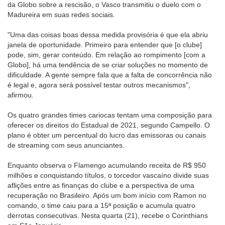
da Globo sobre a rescisão, o Vasco transmitiu o duelo com o
Madureira em suas redes sociais.
"Uma das coisas boas dessa medida provisória é que ela abriu
janela de oportunidade. Primeiro para entender que [o clube]
pode, sim, gerar conteúdo. Em relação ao rompimento [com a
Globo], há uma tendência de se criar soluções no momento de
dificuldade. A gente sempre fala que a falta de concorrência não
é legal e, agora será possível testar outros mecanismos",
afirmou.
Os quatro grandes times cariocas tentam uma composição para
oferecer os direitos do Estadual de 2021, segundo Campello. O
plano é obter um percentual do lucro das emissoras ou canais
de streaming com seus anunciantes.
Enquanto observa o Flamengo acumulando receita de R$ 950
milhões e conquistando títulos, o torcedor vascaíno divide suas
aflições entre as finanças do clube e a perspectiva de uma
recuperação no Brasileiro. Após um bom início com Ramon no
comando, o time caiu para a 15ª posição e acumula quatro
derrotas consecutivas. Nesta quarta (21), recebe o Corinthians