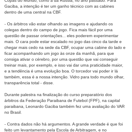
Copas do Mundo, como a da Rússia, no ano passado. Para
Gaciba, a intenção é ter um ganho técnico com as cabines
dentro de uma central na CBF.
- Os árbitros vão estar olhando as imagens e ajudando os
colegas dentro do campo de jogo. Fica mais fácil por uma
questão de passar orientações... eles poderem experimentar
mais. O cara pode estar escalado no jogo das cinco da tarde e
chegar mais cedo na sede da CBF, ocupar uma cabine do lado e
ficar acompanhando um jogo às onze da manhã, para que
consiga ativar o cérebro, por uma questão que vai conseguir
treinar mais, por exemplo, e isso vai dar uma praticidade maior,
e a tendência é uma evolução boa. O torcedor vai poder ir lá
também, essa é a nossa intenção. Vidro para todo mundo olhar,
transparência total - disse.
Durante palestra na finalização do curso preparatório dos
árbitros da Federação Paraibana de Futebol (FPF), na capital
paraibana, Leonardo Gaciba também fez uma avaliação do VAR
no Brasil.
- Contra dados não há argumentos. A grande verdade é que foi
feito um levantamento pela Escola de Arbitragem, e no