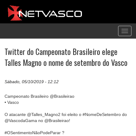
Toggl
navig
Twitter do Campeonato Brasileiro elege
Talles Magno o nome de setembro do Vasco
Sábado, 05/10/2019 - 12:12
Campeonato Brasileiro @Brasileirao
• Vasco
O atacante @Talles_Magno2 foi eleito o #NomeDeSetembro do
@VascodaGama no @Brasileirao!
#OSentimentoNãoPodeParar ?