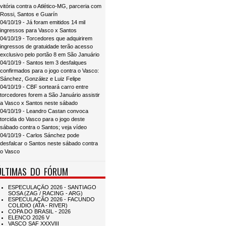
vitória contra o Atlético-MG, parceria com
Rossi, Santos e Guarín
04/10/19 - Já foram emitidos 14 mil
ingressos para Vasco x Santos
04/10/19 - Torcedores que adquirirem
ingressos de gratuidade terão acesso
exclusivo pelo portão 8 em São Januário
04/10/19 - Santos tem 3 desfalques
confirmados para o jogo contra o Vasco:
Sánchez, González e Luiz Felipe
04/10/19 - CBF sorteará carro entre
torcedores forem a São Januário assistir
a Vasco x Santos neste sábado
04/10/19 - Leandro Castan convoca
torcida do Vasco para o jogo deste
sábado contra o Santos; veja vídeo
04/10/19 - Carlos Sánchez pode
desfalcar o Santos neste sábado contra
o Vasco
ÚLTIMAS DO FÓRUM