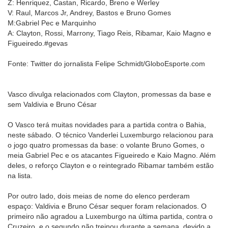
Z: Henriquez, Castan, Ricardo, Breno e Werley
V: Raul, Marcos Jr, Andrey, Bastos e Bruno Gomes
M:Gabriel Pec e Marquinho
A: Clayton, Rossi, Marrony, Tiago Reis, Ribamar, Kaio Magno e
Figueiredo.#gevas
Fonte: Twitter do jornalista Felipe Schmidt‏/GloboEsporte.com
Vasco divulga relacionados com Clayton, promessas da base e
sem Valdivia e Bruno César
O Vasco terá muitas novidades para a partida contra o Bahia,
neste sábado. O técnico Vanderlei Luxemburgo relacionou para
o jogo quatro promessas da base: o volante Bruno Gomes, o
meia Gabriel Pec e os atacantes Figueiredo e Kaio Magno. Além
deles, o reforço Clayton e o reintegrado Ribamar também estão
na lista.
Por outro lado, dois meias de nome do elenco perderam
espaço: Valdivia e Bruno César sequer foram relacionados. O
primeiro não agradou a Luxemburgo na última partida, contra o
Cruzeiro, e o segundo não treinou durante a semana, devido a