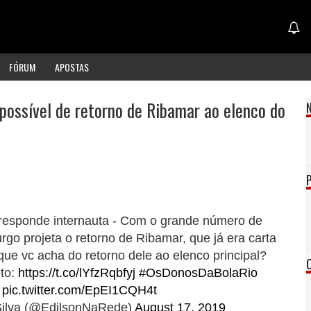
FÓRUM
APOSTAS
 possível de retorno de Ribamar ao elenco do
responde internauta - Com o grande número de
go projeta o retorno de Ribamar, que já era carta
que vc acha do retorno dele ao elenco principal?
to:
https://t.co/lYfzRqbfyj
#OsDonosDaBolaRio
pic.twitter.com/EpEI1CQH4t
Silva (@EdilsonNaRede)
August 17, 2019