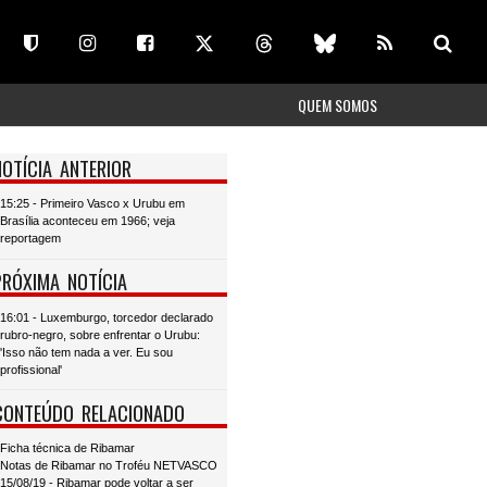
QUEM SOMOS
NOTÍCIA ANTERIOR
15:25 - Primeiro Vasco x Urubu em
Brasília aconteceu em 1966; veja
reportagem
PRÓXIMA NOTÍCIA
16:01 - Luxemburgo, torcedor declarado
rubro-negro, sobre enfrentar o Urubu:
'Isso não tem nada a ver. Eu sou
profissional'
CONTEÚDO RELACIONADO
Ficha técnica de Ribamar
Notas de Ribamar no Troféu NETVASCO
15/08/19 - Ribamar pode voltar a ser