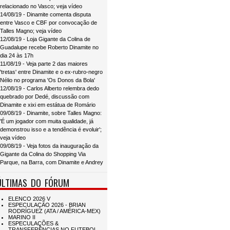
relacionado no Vasco; veja vídeo
14/08/19 - Dinamite comenta disputa
entre Vasco e CBF por convocação de
Talles Magno; veja vídeo
12/08/19 - Loja Gigante da Colina de
Guadalupe recebe Roberto Dinamite no
dia 24 às 17h
11/08/19 - Veja parte 2 das maiores
'tretas' entre Dinamite e o ex-rubro-negro
Nélio no programa 'Os Donos da Bola'
12/08/19 - Carlos Alberto relembra dedo
quebrado por Dedé, discussão com
Dinamite e xixi em estátua de Romário
09/08/19 - Dinamite, sobre Talles Magno:
'É um jogador com muita qualidade, já
demonstrou isso e a tendência é evoluir';
veja vídeo
09/08/19 - Veja fotos da inauguração da
Gigante da Colina do Shopping Via
Parque, na Barra, com Dinamite e Andrey
ÚLTIMAS DO FÓRUM