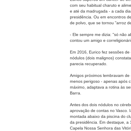
com seu habitual charuto e alime
e até da madrugada - a cada dia
presidência. Ou em encontros de
de polvo, que se tornou "arroz d
- Ele sempre me dizia: "só não a
contou um amigo e correligionár
Em 2016, Eurico fez sessões de 
nódulos (dois malignos) constat
parecia recuperado.
Amigos próximos lembravam de e
menos perigoso - apenas após ci
máximo, adaptava a rotina às s
Barra.
Antes dos dois nódulos no cérebr
aprovação de contas no Vasco. 
montada abaixo da piscina do cl
da presidência. Em destaque, a 
Capela Nossa Senhora das Vitóri