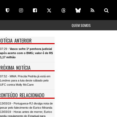
QUEM SOMOS
NOTÍCIA ANTERIOR
07:29 -
Vasco sofre 1ª penhora judicial
após acerto com o BMG; valor é de R$
1,17 milhão
PRÓXIMA NOTÍCIA
07:52 - MMA: Priscila Pedrita já está em
Londres para a luta deste sábado pelo
UFC contra Molly McCann
CONTEÚDO RELACIONADO
13/03/19 - Portuguesa-RJ divulga nota de
pesar pelo falecimento de Eurico Miranda
13/03/19 - Horas antes de morrer, Eurico
pediu regulamento do Estadual para