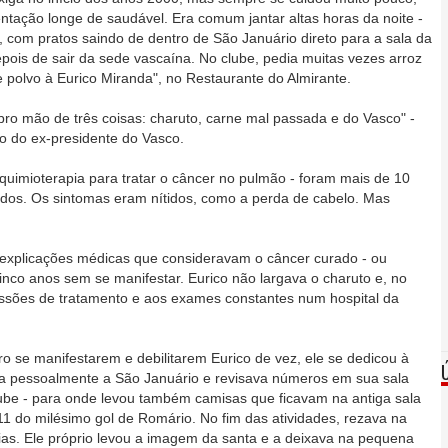
ntação longe de saudável. Era comum jantar altas horas da noite -
, com pratos saindo de dentro de São Januário direto para a sala da
pois de sair da sede vascaína. No clube, pedia muitas vezes arroz
e polvo à Eurico Miranda", no Restaurante do Almirante.
bro mão de três coisas: charuto, carne mal passada e do Vasco" -
io do ex-presidente do Vasco.
quimioterapia para tratar o câncer no pulmão - foram mais de 10
ados. Os sintomas eram nítidos, como a perda de cabelo. Mas
xplicações médicas que consideravam o câncer curado - ou
nco anos sem se manifestar. Eurico não largava o charuto e, no
essões de tratamento e aos exames constantes num hospital da
o se manifestarem e debilitarem Eurico de vez, ele se dedicou à
Ia pessoalmente a São Januário e revisava números em sua sala
ube - para onde levou também camisas que ficavam na antiga sala
11 do milésimo gol de Romário. No fim das atividades, rezava na
as. Ele próprio levou a imagem da santa e a deixava na pequena