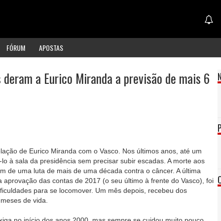
FÓRUM
APOSTAS
deram a Eurico Miranda a previsão de mais 6
relação de Eurico Miranda com o Vasco. Nos últimos anos, até um
á-lo à sala da presidência sem precisar subir escadas. A morte aos
o fim de uma luta de mais de uma década contra o câncer. A última
a aprovação das contas de 2017 (o seu último à frente do Vasco), foi
ficuldades para se locomover. Um mês depois, recebeu dos
 meses de vida.
iga no início dos anos 2000, mas sempre se cuidou muito pouco,