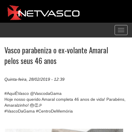
Toggl
navig
Vasco parabeniza o ex-volante Amaral
pelos seus 46 anos
Quinta-feira, 28/02/2019 - 12:39
#AquiÉVasco @VascodaGama
Hoje nosso querido Amaral completa 46 anos de vida! Parabéns,
Amaralzinho! 🎂👏🎉 ⠀⠀⠀⠀⠀⠀⠀⠀⠀⠀⠀
#VascoDaGama #CentroDeMemória