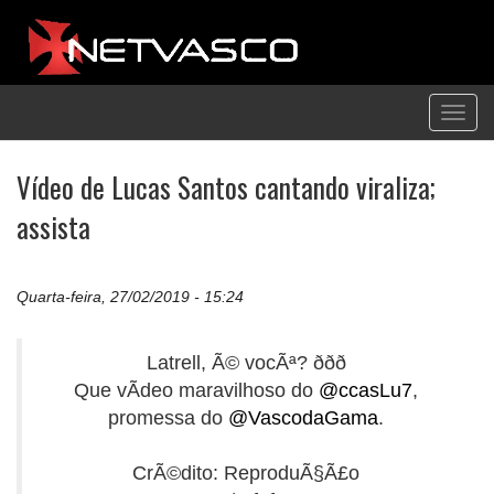
Toggl
navig
Vídeo de Lucas Santos cantando viraliza;
assista
Quarta-feira, 27/02/2019 - 15:24
Latrell, Ã© vocÃª? ððð
Que vÃ­deo maravilhoso do
@ccasLu7
,
promessa do
@VascodaGama
.
CrÃ©dito: ReproduÃ§Ã£o