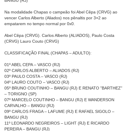
BANGU (RJ)
Na modalidade Chapas o campeão foi Abel Cêpa (CRVG) ao
vencer Carlos Alberto (Aliados) nos pênaltis por 3×2 ao
empatarem no tempo normal por 0x0.
Abel Cêpa (CRVG). Carlos Alberto (ALIADOS), Paulo Costa
(CRVG) Lauro Couto (CRVG)
CLASSIFICAÇÃO FINAL (CHAPAS – ADULTO):
01º ABEL CEPA – VASCO (RJ)
02º CARLOS ALBERTO – ALIADOS (RJ)
03º PAULO COSTA – VASCO (RJ)
04º LAURO COUTO – VASCO (RJ)
05º BRUNO COUTINHO – BANGU (RJ) E RENATO "BARTHEZ"
– TORIGNO (SP)
07º MARCELO COUTINHO – BANGU (RJ) E WANDERSON
CARVALHO – BANGU (RJ)
09º CARLOS FRAGA – LAFUME (RJ) E RAFAEL SIGOLO –
BANGU (RJ)
11º LEONARDO NEGREIROS – LIGHT (RJ) E RICARDO
PEREIRA – BANGU (RJ)