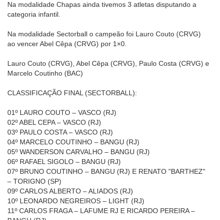
Na modalidade Chapas ainda tivemos 3 atletas disputando a
categoria infantil.
Na modalidade Sectorball o campeão foi Lauro Couto (CRVG)
ao vencer Abel Cêpa (CRVG) por 1×0.
Lauro Couto (CRVG), Abel Cêpa (CRVG), Paulo Costa (CRVG) e
Marcelo Coutinho (BAC)
CLASSIFICAÇÃO FINAL (SECTORBALL):
01º LAURO COUTO – VASCO (RJ)
02º ABEL CEPA – VASCO (RJ)
03º PAULO COSTA – VASCO (RJ)
04º MARCELO COUTINHO – BANGU (RJ)
05º WANDERSON CARVALHO – BANGU (RJ)
06º RAFAEL SIGOLO – BANGU (RJ)
07º BRUNO COUTINHO – BANGU (RJ) E RENATO "BARTHEZ"
– TORIGNO (SP)
09º CARLOS ALBERTO – ALIADOS (RJ)
10º LEONARDO NEGREIROS – LIGHT (RJ)
11º CARLOS FRAGA – LAFUME RJ E RICARDO PEREIRA –