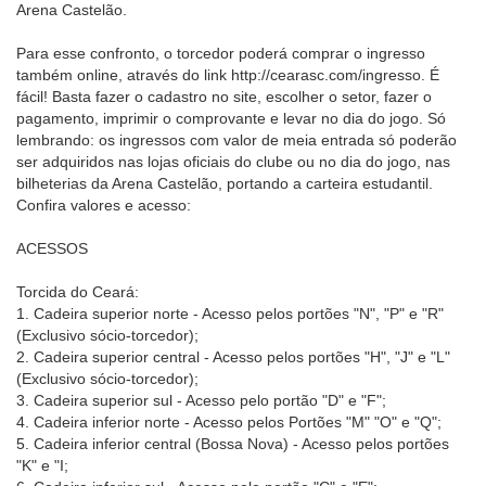
Arena Castelão.
Para esse confronto, o torcedor poderá comprar o ingresso
também online, através do link http://cearasc.com/ingresso. É
fácil! Basta fazer o cadastro no site, escolher o setor, fazer o
pagamento, imprimir o comprovante e levar no dia do jogo. Só
lembrando: os ingressos com valor de meia entrada só poderão
ser adquiridos nas lojas oficiais do clube ou no dia do jogo, nas
bilheterias da Arena Castelão, portando a carteira estudantil.
Confira valores e acesso:
ACESSOS
Torcida do Ceará:
1. Cadeira superior norte - Acesso pelos portões "N", "P" e "R"
(Exclusivo sócio-torcedor);
2. Cadeira superior central - Acesso pelos portões "H", "J" e "L"
(Exclusivo sócio-torcedor);
3. Cadeira superior sul - Acesso pelo portão "D" e "F";
4. Cadeira inferior norte - Acesso pelos Portões "M" "O" e "Q";
5. Cadeira inferior central (Bossa Nova) - Acesso pelos portões
"K" e "I;