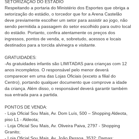
SETORIZAÇÃO DO ESTÁDIO
Respeitando a portaria do Ministério dos Esportes que obriga a
setorização do estádio, o torcedor que for a Arena Castelão
deve previamente escolher um setor para assistir ao jogo, não
sendo permitida a passagem do setor escolhido para outro local
do estádio. Portanto, confira atentamente os preços dos
ingressos, pontos de venda, e, sobretudo, acessos e locais
destinados para a torcida alvinegra e visitante.
GRATUIDADES:
-As gratuidades infantis são LIMITADAS para crianças com 12
anos incompletos. O responsável pelo menor deverá
comparecer em uma das Lojas Oficiais (exceto a filial do
Centro), portando qualquer documento que comprove a idade
da criança. Além disso, o responsável deverá garantir também
sua entrada para a partida.
PONTOS DE VENDA:
- Loja Oficial Sou Mais, Av. Dom Luís, 500 – Shopping Aldeota,
piso L1 - Aldeota;
- Loja Oficial Sou Mais, Av. Oliveira Paiva, 2797 - Shopping
Granito;
- Loja Oficial Sou Mais, Av. João Pessoa, 3532; Damas;