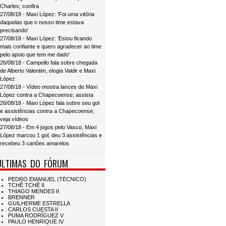
Charles; confira
27/08/18 - Maxi López: 'Foi uma vitória
daquelas que o nosso time estava
precisando'
27/08/18 - Maxi López: 'Estou ficando
mais confiante e quero agradecer ao time
pelo apoio que tem me dado'
26/08/18 - Campello fala sobre chegada
de Alberto Valentim, elogia Valdir e Maxi
López
27/08/18 - Vídeo mostra lances de Maxi
López contra a Chapecoense; assista
26/08/18 - Maxi López fala sobre seu gol
e assistências contra a Chapecoense;
veja vídeos
27/08/18 - Em 4 jogos pelo Vasco, Maxi
López marcou 1 gol, deu 3 assistências e
recebeu 3 cartões amarelos
ÚLTIMAS DO FÓRUM