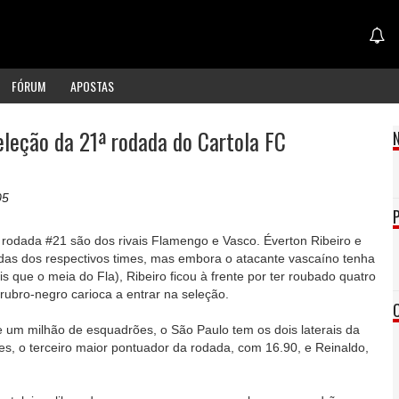
FÓRUM
APOSTAS
eleção da 21ª rodada do Cartola FC
05
rodada #21 são dos rivais Flamengo e Vasco. Éverton Ribeiro e
idas dos respectivos times, mas embora o atacante vascaíno tenha
 que o meia do Fla), Ribeiro ficou à frente por ter roubado quatro
 rubro-negro carioca a entrar na seleção.
um milhão de esquadrões, o São Paulo tem os dois laterais da
es, o terceiro maior pontuador da rodada, com 16.90, e Reinaldo,