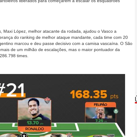
cartoleiros liberados para começarem a escalar os esquadrões
s, Maxi López, melhor atacante da rodada, ajudou o Vasco a
derança do ranking de melhor ataque mandante, cada time com 20
argentino marcou e deu passe decisivo com a camisa vascaína. O São
m mais de um milhão de escalações, mas o maior pontuador da
286.798 times.