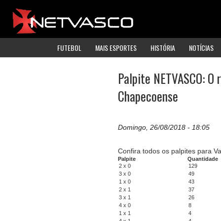
FUTEBOL
MAIS ESPORTES
HISTÓRIA
NOTÍCIAS
Palpite NETVASCO: O r
Chapecoense
Domingo, 26/08/2018 - 18:05
Confira todos os palpites para 
Palpite
Quantidade
2 x 0
129
3 x 0
49
1 x 0
43
2 x 1
37
3 x 1
26
4 x 0
8
1 x 1
4