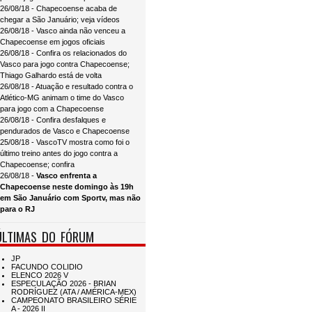
26/08/18 - Chapecoense acaba de
chegar a São Januário; veja vídeos
26/08/18 - Vasco ainda não venceu a
Chapecoense em jogos oficiais
26/08/18 - Confira os relacionados do
Vasco para jogo contra Chapecoense;
Thiago Galhardo está de volta
26/08/18 - Atuação e resultado contra o
Atlético-MG animam o time do Vasco
para jogo com a Chapecoense
26/08/18 - Confira desfalques e
pendurados de Vasco e Chapecoense
25/08/18 - VascoTV mostra como foi o
último treino antes do jogo contra a
Chapecoense; confira
26/08/18 -
Vasco enfrenta a
Chapecoense neste domingo às 19h
em São Januário com Sportv, mas não
para o RJ
ÚLTIMAS DO FÓRUM