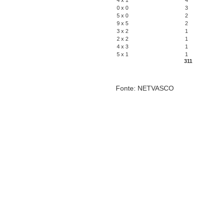
4 x 1
4
0 x 0
3
5 x 0
2
9 x 5
2
3 x 2
1
2 x 2
1
4 x 3
1
5 x 1
1
311
Fonte: NETVASCO