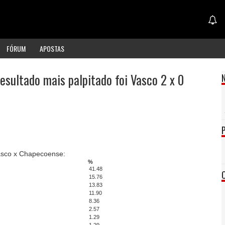
FÓRUM
APOSTAS
esultado mais palpitado foi Vasco 2 x 0
Vasco x Chapecoense:
%
41.48
15.76
13.83
11.90
8.36
2.57
1.29