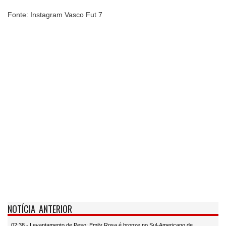
Fonte: Instagram Vasco Fut 7
NOTÍCIA ANTERIOR
02:38 - Levantamento de Peso: Emily Rosa é bronze no Sul-Americano de