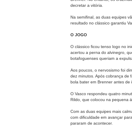
decretar a vitória.
Na semifinal, as duas equipes vã
resultado no clássico garantiu 
O JOGO
O clássico ficou tenso logo no in
acertou a perna do alvinegro, que
botafoguenses queriam a expuls
Aos poucos, o nervosismo foi dim
dez minutos. Após cobrança de f
bola bater em Brenner antes de i
O Vasco respondeu quatro minuto
Rildo, que colocou na pequena á
Com as duas equipes mais calmas
com dificuldade em avançar para
pararam de acontecer.