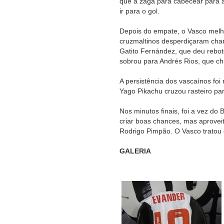
que a zaga para cabecear para a 
ir para o gol.
Depois do empate, o Vasco melho
cruzmaltinos desperdiçaram chan
Gatito Fernández, que deu rebote
sobrou para Andrés Rios, que c
A persistência dos vascaínos fo
Yago Pikachu cruzou rasteiro par
Nos minutos finais, foi a vez do
criar boas chances, mas aprovei
Rodrigo Pimpão. O Vasco tratou d
GALERIA