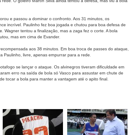
rede. O goleiro Martín Silva ainda tentou a defesa, mas viu a bola
rou e passou a dominar o confronto. Aos 31 minutos, os
ce incrível. Paulinho fez boa jogada e chutou para boa defesa de
. Wagner tentou a finalização, mas a zaga fez o corte. A bola
hutou, mas em cima de Evander.
i recompensada aos 38 minutos. Em boa troca de passes do ataque,
a Paulinho, livre, apenas empurrar para a rede.
 Botafogo se lançar o ataque. Os alvinegros tiveram dificuldade em
taram erro na saída de bola só Vasco para assustar em chute de
e tocar a bola para manter a vantagem até o apito final.