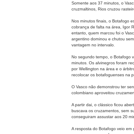
Somente aos 37 minutos, o Vasco
cruzmaltinos, Rios cruzou rasteir
Nos minutos finais, o Botafogo
cobrança de falta na área, Igor 
entanto, quem marcou foi o Vasc
argentino dominou e chutou sem
vantagem no intervalo.
No segundo tempo, o Botafogo vo
minutos. Os alvinegros foram re
por Wellington na área e o árbit
recolocar os botafoguenses na pa
O Vasco não demonstrou ter sent
colombiano aproveitou cruzamen
A partir dai, o clássico ficou a
buscava os cruzamentos, sem su
conseguiram assustar aos 20 mi
A resposta do Botafogo veio em 