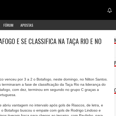
FÓRUM
APOSTAS
FOGO E SE CLASSIFICA NA TAÇA RIO E NO
o venceu por 3 a 2 o Botafogo, neste domingo, no Nilton Santos.
 terminaram a fase de classificação da Taça Rio na liderança do
otafogo, com dez, terminou em segundo no grupo C graças a
ortuguesa.
e abriu vantagem no intervalo após gols de Riascos, de letra, e
 o Botafogo buscou o empate com gols de Rodrigo Lindoso e
inos tiveram força para chegar ao terceiro, com Paulinho, para