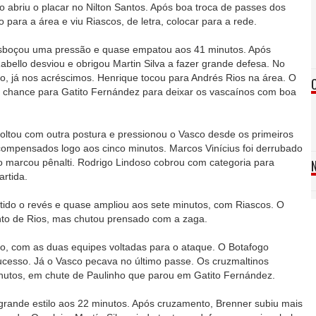
 abriu o placar no Nilton Santos. Após boa troca de passes dos
o para a área e viu Riascos, de letra, colocar para a rede.
 esboçou uma pressão e quase empatou aos 41 minutos. Após
Rabello desviou e obrigou Martin Silva a fazer grande defesa. No
o, já nos acréscimos. Henrique tocou para Andrés Rios na área. O
 chance para Gatito Fernández para deixar os vascaínos com boa
ltou com outra postura e pressionou o Vasco desde os primeiros
compensados logo aos cinco minutos. Marcos Vinícius foi derrubado
ro marcou pênalti. Rodrigo Lindoso cobrou com categoria para
rtida.
ido o revés e quase ampliou aos sete minutos, com Riascos. O
to de Rios, mas chutou prensado com a zaga.
berto, com as duas equipes voltadas para o ataque. O Botafogo
cesso. Já o Vasco pecava no último passe. Os cruzmaltinos
nutos, em chute de Paulinho que parou em Gatito Fernández.
grande estilo aos 22 minutos. Após cruzamento, Brenner subiu mais