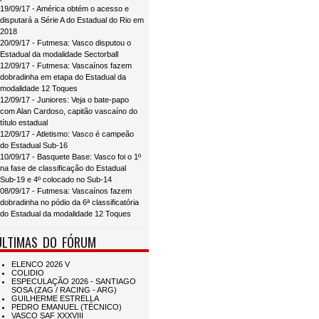
19/09/17 - América obtém o acesso e
disputará a Série A do Estadual do Rio em
2018
20/09/17 - Futmesa: Vasco disputou o
Estadual da modalidade Sectorball
12/09/17 - Futmesa: Vascaínos fazem
dobradinha em etapa do Estadual da
modalidade 12 Toques
12/09/17 - Juniores: Veja o bate-papo
com Alan Cardoso, capitão vascaíno do
título estadual
12/09/17 - Atletismo: Vasco é campeão
do Estadual Sub-16
10/09/17 - Basquete Base: Vasco foi o 1º
na fase de classificação do Estadual
Sub-19 e 4º colocado no Sub-14
08/09/17 - Futmesa: Vascaínos fazem
dobradinha no pódio da 6ª classificatória
do Estadual da modalidade 12 Toques
ÚLTIMAS DO FÓRUM