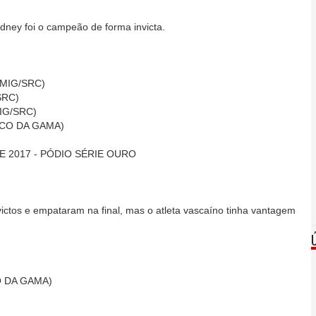
dney foi o campeão de forma invicta.
UMIG/SRC)
SRC)
MIG/SRC)
SCO DA GAMA)
 2017 - PÓDIO SÉRIE OURO
victos e empataram na final, mas o atleta vascaíno tinha vantagem
O DA GAMA)