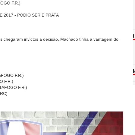
FOGO F.R.)
 2017 - PÓDIO SÉRIE PRATA
 chegaram invictos a decisão, Machado tinha a vantagem do
AFOGO F.R.)
 F.R.)
OTAFOGO F.R.)
SRC)