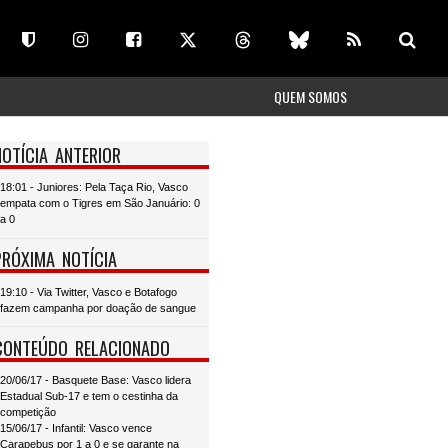
QUEM SOMOS
NOTÍCIA ANTERIOR
18:01 - Juniores: Pela Taça Rio, Vasco
empata com o Tigres em São Januário: 0
a 0
PRÓXIMA NOTÍCIA
19:10 - Via Twitter, Vasco e Botafogo
fazem campanha por doação de sangue
CONTEÚDO RELACIONADO
20/06/17 - Basquete Base: Vasco lidera
Estadual Sub-17 e tem o cestinha da
competição
15/06/17 - Infantil: Vasco vence
Carapebus por 1 a 0 e se garante na