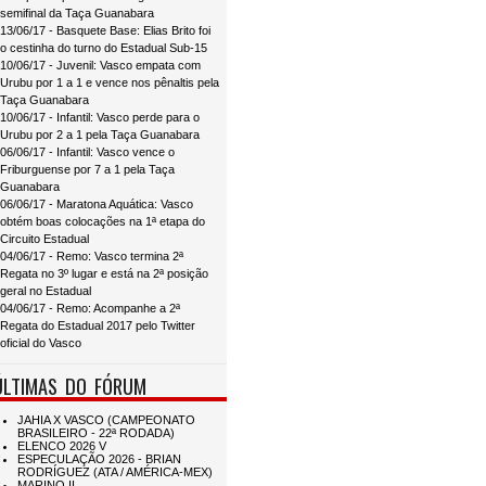
semifinal da Taça Guanabara
13/06/17 - Basquete Base: Elias Brito foi
o cestinha do turno do Estadual Sub-15
10/06/17 - Juvenil: Vasco empata com
Urubu por 1 a 1 e vence nos pênaltis pela
Taça Guanabara
10/06/17 - Infantil: Vasco perde para o
Urubu por 2 a 1 pela Taça Guanabara
06/06/17 - Infantil: Vasco vence o
Friburguense por 7 a 1 pela Taça
Guanabara
06/06/17 - Maratona Aquática: Vasco
obtém boas colocações na 1ª etapa do
Circuito Estadual
04/06/17 - Remo: Vasco termina 2ª
Regata no 3º lugar e está na 2ª posição
geral no Estadual
04/06/17 - Remo: Acompanhe a 2ª
Regata do Estadual 2017 pelo Twitter
oficial do Vasco
ÚLTIMAS DO FÓRUM