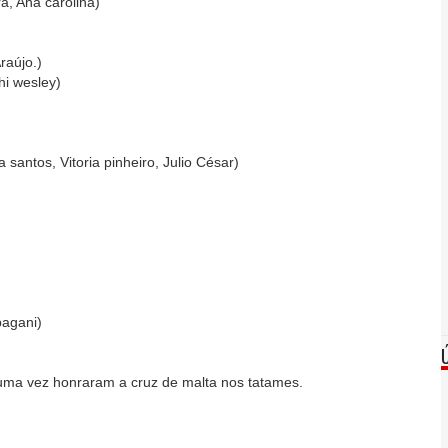
a, Ana carolina)
raújo.)
hi wesley)
 santos, Vitoria pinheiro, Julio César)
pagani)
uma vez honraram a cruz de malta nos tatames.