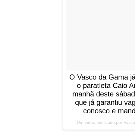
O Vasco da Gama já
o paratleta Caio A
manhã deste sábado
que já garantiu va
conosco e mand
Um vídeo publicado por Va