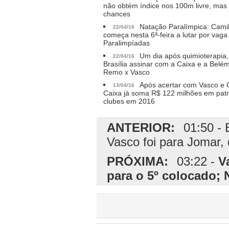
não obtém índice nos 100m livre, mas
chances
Natação Paralímpica: Camil
22/04/16
começa nesta 6ª-feira a lutar por vaga
Paralimpíadas
Um dia após quimioterapia, 
22/04/16
Brasília assinar com a Caixa e a Bel
Remo x Vasco
Após acertar com Vasco e C
13/04/16
Caixa já soma R$ 122 milhões em patr
clubes em 2016
ANTERIOR:
01:50 - 
Vasco foi para Jomar,
PRÓXIMA:
03:22 -
V
para o 5º colocado; 