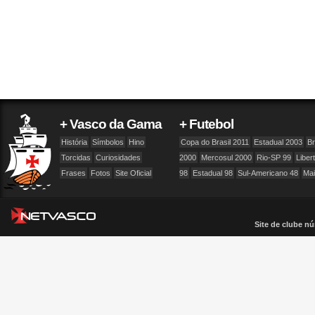
+ Vasco da Gama
+ Futebol
História
Símbolos
Hino
Copa do Brasil 2011
Estadual 2003
Br
Torcidas
Curiosidades
2000
Mercosul 2000
Rio-SP 99
Liber
Frases
Fotos
Site Oficial
98
Estadual 98
Sul-Americano 48
Ma
Site de clube nú