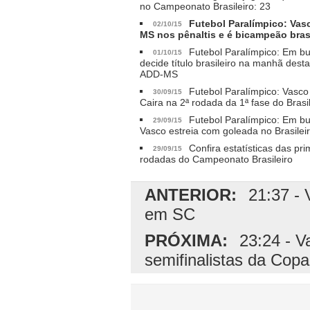
no Campeonato Brasileiro: 23
Futebol Paralímpico: Vas
02/10/15
MS nos pênaltis e é bicampeão brasi
Futebol Paralímpico: Em bu
01/10/15
decide título brasileiro na manhã desta
ADD-MS
Futebol Paralímpico: Vasc
30/09/15
Caira na 2ª rodada da 1ª fase do Brasil
Futebol Paralímpico: Em bu
29/09/15
Vasco estreia com goleada no Brasilei
Confira estatísticas das pri
29/09/15
rodadas do Campeonato Brasileiro
ANTERIOR:
21:37 - 
em SC
PRÓXIMA:
23:24 - V
semifinalistas da Copa