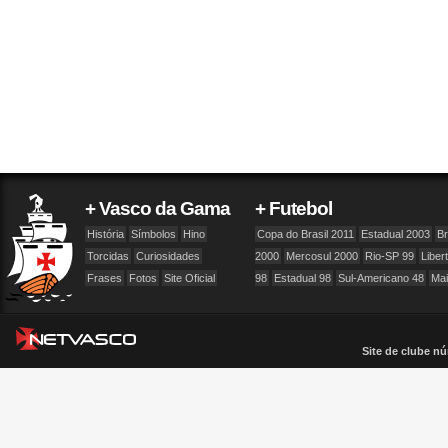
+ Vasco da Gama
+ Futebol
História
Símbolos
Hino
Copa do Brasil 2011
Estadual 2003
Br
Torcidas
Curiosidades
2000
Mercosul 2000
Rio-SP 99
Liber
Frases
Fotos
Site Oficial
98
Estadual 98
Sul-Americano 48
Ma
Site de clube nú