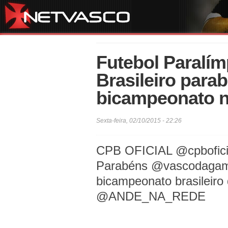
Futebol Paralím
Brasileiro para
bicampeonato n
Sexta-feira, 02/10/2015 - 22:26
CPB OFICIAL ‏@cpbofi
Parabéns @vascodagama
bicampeonato brasileiro d
@ANDE_NA_REDE