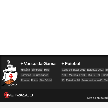
+ Vasco da Gama
+ Futebol
História
Símbolos
Hino
Copa do Brasil 2011
Estadual 2003
Br
Torcidas
Curiosidades
2000
Mercosul 2000
Rio-SP 99
Liber
Frases
Fotos
Site Oficial
98
Estadual 98
Sul-Americano 48
Ma
Site de clube nú