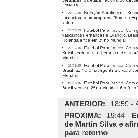
participam da etapa nacional do Circui
Loterias
Natação Paralímpica: Susa
29/06/15
foi destaque no programa 'Esporte Espe
vídeo
Futebol Paralímpico: Com g
29/06/15
vascaínos Fernandes e Evandro, Brasil
Holanda e fica em 3º no Mundial
Futebol Paralímpico: Com 
27/06/15
Brasil perde para a Ucrânia e disputará
Mundial
Futebol Paralímpico: Com 
25/06/15
Brasil faz 4 a 0 na Argentina e vai à se
Mundial
Futebol Paralímpico: Com g
21/06/15
Brasil vence a 2ª no Mundial: 6 a 0 na
ANTERIOR:
18:59 - 
PRÓXIMA:
19:44 -
E
de Martín Silva e afi
para retorno