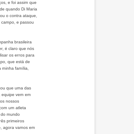
os, e foi assim que
ade quando Di Maria
ou o contra ataque,
de campo, e passou
panha brasileira
r, é claro que nós
isar os erros para
upo, que está de
 minha família,
ntou que uma das
 a equipe vem em
dos nossos
 com um atleta
or do mundo
rês primeiros
ne, agora vamos em