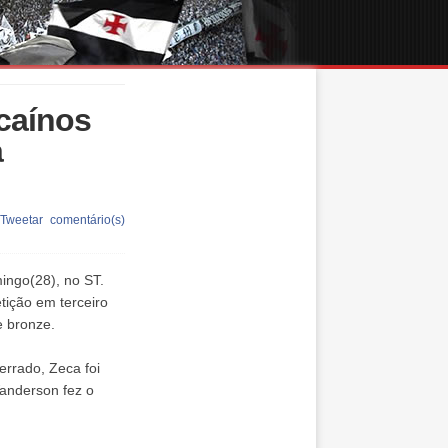
caínos
a
Tweetar
comentário(s)
mingo(28), no ST.
tição em terceiro
e bronze.
errado, Zeca foi
Wanderson fez o