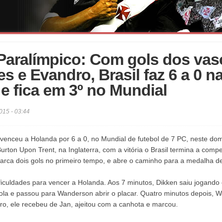
Paralímpico: Com gols dos vas
s e Evandro, Brasil faz 6 a 0 n
e fica em 3º no Mundial
015 - 03:44
a venceu a Holanda por 6 a 0, no Mundial de futebol de 7 PC, neste do
rton Upon Trent, na Inglaterra, com a vitória o Brasil termina a compe
rca dois gols no primeiro tempo, e abre o caminho para a medalha d
ificuldades para vencer a Holanda. Aos 7 minutos, Dikken saiu jogando 
ola e passou para Wanderson abrir o placar. Quatro minutos depois, 
iro, ele recebeu de Jan, ajeitou com a canhota e marcou.