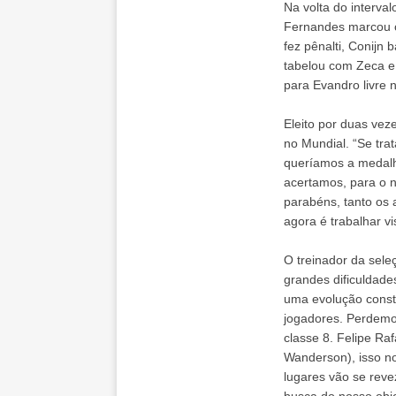
Na volta do interva
Fernandes marcou o 
fez pênalti, Conijn
tabelou com Zeca e 
para Evandro livre 
Eleito por duas vez
no Mundial. “Se tra
queríamos a medalha
acertamos, para o n
parabéns, tanto os 
agora é trabalhar v
O treinador da sele
grandes dificuldad
uma evolução consta
jogadores. Perdemos 
classe 8. Felipe Ra
Wanderson), isso no
lugares vão se rev