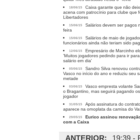
Caixa garante que não deix
18/06/15
acena com patrocínio para clube que f
Libertadores
Salários devem ser pagos 
15/06/15
feira
Salários de maio de jogado
15/06/15
funcionários ainda não teriam sido pa
Empresário de Marcinho elo
12/06/15
'Muitos jogadores pedindo para ir para
salário em dia'
Sandro Silva renovou contr
05/06/15
Vasco no início do ano e reduziu seu s
metade
Vasco empresta volante San
03/06/15
o Bragantino, mas seguirá pagando os 
jogador
Após assinatura do contrato
31/05/15
aparece na omoplata da camisa do Va
Eurico assinou renovação
29/05/15
com a Caixa
ANTERIOR:
19:39 -