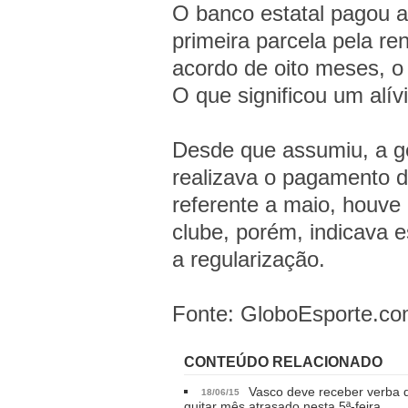
O banco estatal pagou a
primeira parcela pela r
acordo de oito meses, o 
O que significou um alívio
Desde que assumiu, a ge
realizava o pagamento d
referente a maio, houve
clube, porém, indicava e
a regularização.
Fonte: GloboEsporte.c
CONTEÚDO RELACIONADO
Vasco deve receber verba 
18/06/15
quitar mês atrasado nesta 5ª-feira