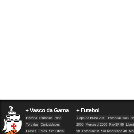
+ Vasco da Gama
+ Futebol
História
Símbolos
Hino
Copa do Brasil 2011
Estadual 2003
Br
Torcidas
Curiosidades
2000
Mercosul 2000
Rio-SP 99
Liber
Frases
Fotos
Site Oficial
98
Estadual 98
Sul-Americano 48
Ma