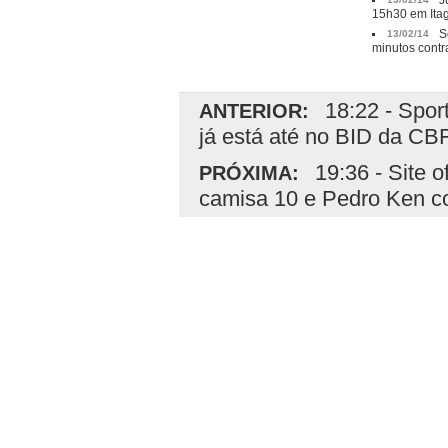
J
15h30 em Ita
S
13/02/14
minutos cont
18:22 - Spor
ANTERIOR:
já está até no BID da CB
19:36 - Site 
PRÓXIMA:
camisa 10 e Pedro Ken c