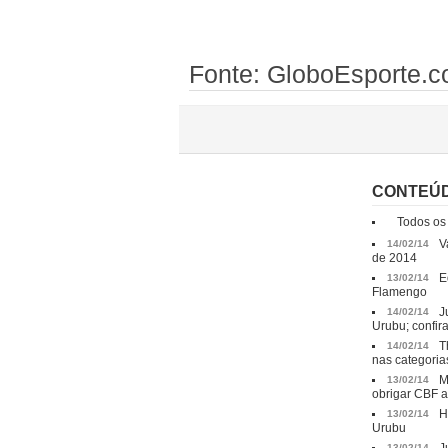
Fonte: GloboEsporte.
CONTEÚ
Todos os
V
14/02/14
de 2014
E
13/02/14
Flamengo
J
14/02/14
Urubu; confira
T
14/02/14
nas categoria
M
13/02/14
obrigar CBF a
H
13/02/14
Urubu
13/02/14