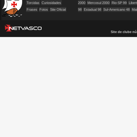
Torcidas
Curiosidades
2000
Mercosul 2000
Rio-SP 99
Liber
Frases
Fotos
Site Oficial
98
Estadual 98
Sul-Americano 48
Ma
Site de clube nú