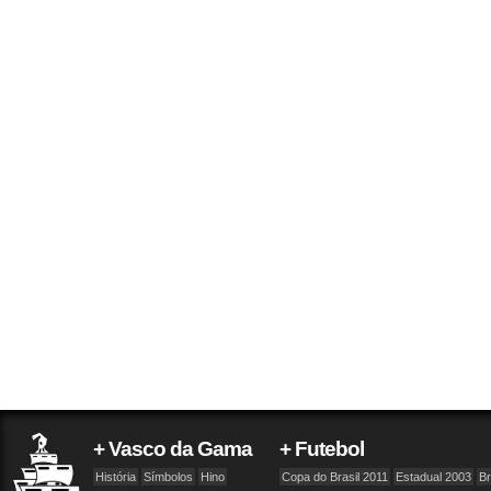
+ Vasco da Gama
+ Futebol
História
Símbolos
Hino
Copa do Brasil 2011
Estadual 2003
Br