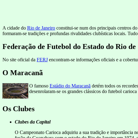
A cidade do
Rio de Janeiro
constitui-se num dos principais centros d
formaram-se tradições e profundas rivalidades clubísticas locais. Tud
Federação de Futebol do Estado do Rio de
No site oficial da
FERJ
encontram-se informações oficiais e a cobert
O Maracanã
O famoso
Estádio do Maracanã
detém todos os recordes
desenrolaram-se os grandes clássicos do futebol carioca
Os Clubes
Clubes da Capital
O Campeonato Carioca adquiriu a sua tradição e importância nos
fusão da Guanabara com o estado do Rio de Janeiro em 1974, o