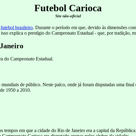
Futebol Carioca
Site não-oficial
o
futebol brasileiro
. Durante o período em que, devido às dimensões cont
o isso explica o prestígio do Campeonato Estadual - que, por tradição,
 Janeiro
ura do Campeonato Estadual.
 mundiais de público. Neste palco, onde já foram disputadas uma fina
 de 1950 a 2010.
 tempos em que a cidade do Rio de Janeiro era a capital da República e
 Campeonato Carioca era disputado apenas pelos clubes da cidade: