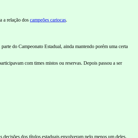
a a relação dos
campeões cariocas
.
uma parte do Campeonato Estadual, ainda mantendo porém uma certa
 participavam com times mistos ou reservas. Depois passou a ser
s decisões dos títulos estaduais envolveram pelo menos um deles.