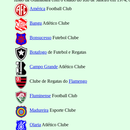
América
Football Club
Bangu
Atlético Clube
Bonsucesso
Futebol Clube
Botafogo
de Futebol e Regatas
Campo Grande
Atlético Clube
Clube de Regatas do
Flamengo
Fluminense
Football Club
Madureira
Esporte Clube
Olaria
Atlético Clube