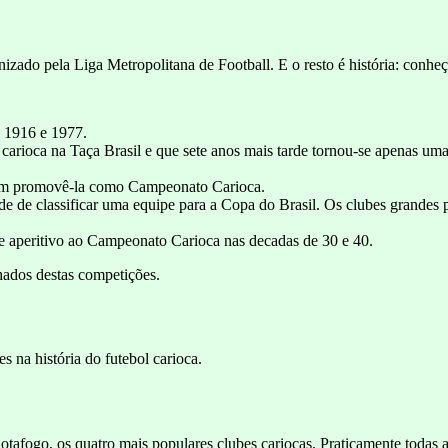
zado pela Liga Metropolitana de Football. E o resto é história: conheç
e 1916 e 1977.
 carioca na Taça Brasil e que sete anos mais tarde tornou-se apenas 
am promovê-la como Campeonato Carioca.
dade de classificar uma equipe para a Copa do Brasil. Os clubes grandes
de aperitivo ao Campeonato Carioca nas decadas de 30 e 40.
hados destas competições.
 na história do futebol carioca.
tafogo, os quatro mais populares clubes cariocas. Praticamente todas a