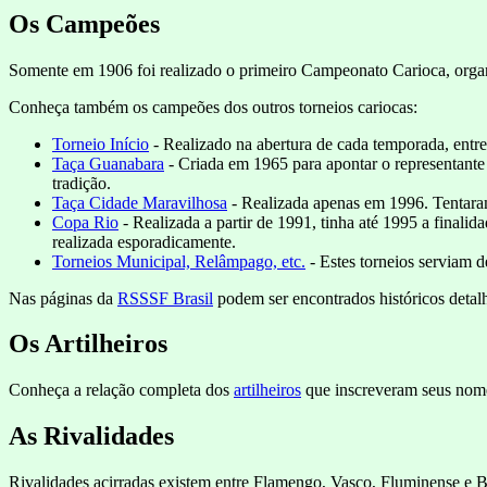
Os Campeões
Somente em 1906 foi realizado o primeiro Campeonato Carioca, organi
Conheça também os campeões dos outros torneios cariocas:
Torneio Início
- Realizado na abertura de cada temporada, entr
Taça Guanabara
- Criada em 1965 para apontar o representante
tradição.
Taça Cidade Maravilhosa
- Realizada apenas em 1996. Tentar
Copa Rio
- Realizada a partir de 1991, tinha até 1995 a finali
realizada esporadicamente.
Torneios Municipal, Relâmpago, etc.
- Estes torneios serviam 
Nas páginas da
RSSSF Brasil
podem ser encontrados históricos detal
Os Artilheiros
Conheça a relação completa dos
artilheiros
que inscreveram seus nomes
As Rivalidades
Rivalidades acirradas existem entre Flamengo, Vasco, Fluminense e Bo