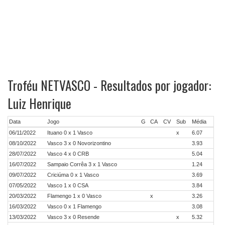
Troféu NETVASCO - Resultados por jogador:
Luiz Henrique
Data
Jogo
G
CA
CV
Sub
Média
06/11/2022
Ituano 0 x 1 Vasco
x
6.07
08/10/2022
Vasco 3 x 0 Novorizontino
3.93
28/07/2022
Vasco 4 x 0 CRB
5.04
16/07/2022
Sampaio Corrêa 3 x 1 Vasco
1.24
09/07/2022
Criciúma 0 x 1 Vasco
3.69
07/05/2022
Vasco 1 x 0 CSA
3.84
20/03/2022
Flamengo 1 x 0 Vasco
x
3.26
16/03/2022
Vasco 0 x 1 Flamengo
3.08
13/03/2022
Vasco 3 x 0 Resende
x
5.32