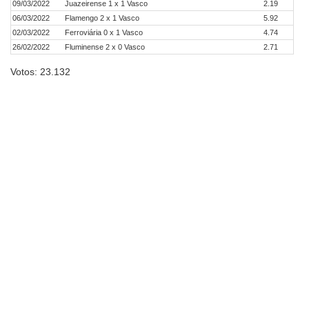
09/03/2022
Juazeirense 1 x 1 Vasco
2.19
06/03/2022
Flamengo 2 x 1 Vasco
5.92
02/03/2022
Ferroviária 0 x 1 Vasco
4.74
26/02/2022
Fluminense 2 x 0 Vasco
2.71
Votos: 23.132