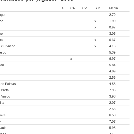
G
CA
CV
Sub
Média
ogo
2.79
sco
x
1.99
x
0.97
co
3.05
ba
x
6.37
 x 0 Vasco
x
4.16
Vasco
5.39
s
x
6.97
sco
5.84
4.89
2.55
 de Pelotas
4.53
 Preta
7.96
0 Vasco
3.93
ina
2.07
o
2.53
Nova
6.58
o
7.07
Paulo
5.95