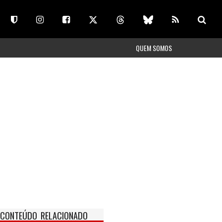
QUEM SOMOS
CONTEÚDO RELACIONADO