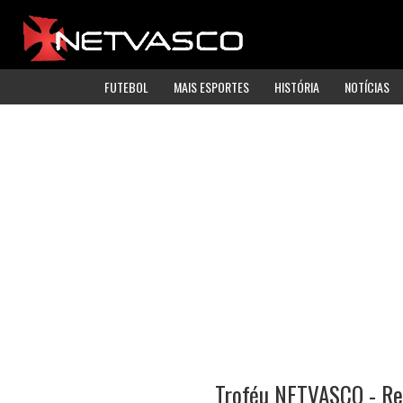
FUTEBOL
MAIS ESPORTES
HISTÓRIA
NOTÍCIAS
Troféu NETVASCO - Res